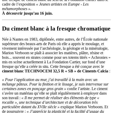
cadre de l’exposition
« Jeunes artistes en Europe - Les
métamorphoses »
.
À découvrir jusqu’au 16 juin.
Du ciment blanc à la fresque chromatique
Née à Nantes en 1983, diplômée, entre autres, de l’École nationale
supérieure des beaux-arts de Paris où elle a appris le moulage, et
vivement intéressée par l’archéologie, la géologie et la minéralogie,
Marion Verboom se plaît à associer les matières, plâtre, résine et
bois... souvent en strates comme pour ses totems titrés « Achronies »
mis en scène actuellement à La Fondation Cartier, sur fond d’une
fresque qu’elle a créée in situ. Cette fresque a été conçue avec le
ciment blanc TECHNOCEM 32,5 R « SB » de Ciments Calcia
:
« Pour l’application au mur, j’ai travaillé à la main avec un
mélange pâteux. Pour la finition et le lissage, je suis intervenue sur
certaines zones en ponçage gros grain »
confie l’artiste. Le ciment
s’avère un matériau qu’elle se plaît régulièrement à employer dans
son travail :
« Il me permet de réaliser des éléments de type «
rocaille », une technique d’architecture et de décoration très
particulière datant du XVIIe siècle »
explique Marion Verboom. Et
de poursuivre :
« J’apprécie la plasticité et la facilité d’usage du