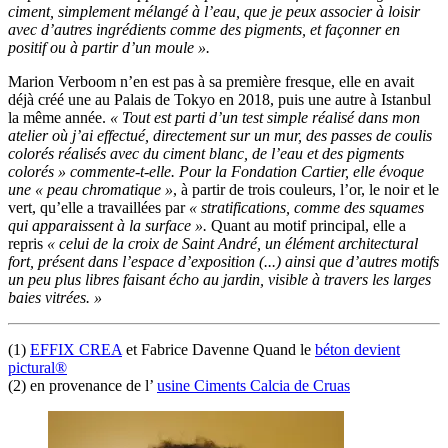
ciment, simplement mélangé à l’eau, que je peux associer à loisir
avec d’autres ingrédients comme des pigments, et façonner en
positif ou à partir d’un moule ».
Marion Verboom n’en est pas à sa première fresque, elle en avait
déjà créé une au Palais de Tokyo en 2018, puis une autre à Istanbul
la même année.
« Tout est parti d’un test simple réalisé dans mon
atelier où j’ai effectué, directement sur un mur, des passes de coulis
colorés réalisés avec du ciment blanc, de l’eau et des pigments
colorés » commente-t-elle. Pour la Fondation Cartier, elle évoque
une « peau chromatique »
, à partir de trois couleurs, l’or, le noir et le
vert, qu’elle a travaillées par
« stratifications, comme des squames
qui apparaissent à la surface ».
Quant au motif principal, elle a
repris
« celui de la croix de Saint André, un élément architectural
fort, présent dans l’espace d’exposition (...) ainsi que d’autres motifs
un peu plus libres faisant écho au jardin, visible à travers les larges
baies vitrées. »
(1)
EFFIX CREA
et Fabrice Davenne Quand le
béton devient
pictural®
(2) en provenance de l’
usine Ciments Calcia de Cruas