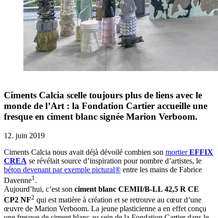
Ciments Calcia scelle toujours plus de liens avec le
monde de l’Art : la Fondation Cartier accueille une
fresque en ciment blanc signée Marion Verboom.
12. juin 2019
Ciments Calcia nous avait déjà dévoilé combien son
mortier
EFFIX
CREA
se révélait source d’inspiration pour nombre d’artistes, le
béton devenant par exemple pictural®
entre les mains de Fabrice
1
Davenne
.
Aujourd’hui, c’est son
ciment blanc CEMII/B-LL 42,5 R CE
2
CP2 NF
qui est matière à création et se retrouve au cœur d’une
œuvre de Marion Verboom. La jeune plasticienne a en effet conçu
une fresque de ciment blanc au sein de la Fondation Cartier dans le