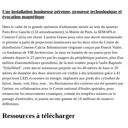
Une installation lumineuse pérenne, prouesse technologique et
évocation magnétique
Dans le cadre de la grande opération d'urbanisme menée au sein du quartier
Paris Rive Gauche (13è arrondissement), la Mairie de Paris, la SEMAPA et
Ciments Calcia ont choisi Laurent Grasso pour créer une œuvre monumentale
et pérenne à partir de projections lumineuses sur les deux silos du Centre de
distribution Ciments Calcia. Infrastructure originale conçue par Franck Vialet,
co-fondateur de VIB Architecture, la mise en lumière de ses parois peut être
admirée depuis le 25 janvier par les usagers du périphérique parisien, plus d'un
million d'automobilistes quotidiens, de la nuit tombée jusqu'à l'aube.
Baptisée
"SolarWind", cette œuvre lumineuse projetée sur les 40 mètres de haut et 20
mètres de diamètre des deux réservoirs est visible à des kilomètres grâce à 41
projecteurs LED, économes en énergie, implantés aux pieds des cylindres de
béton. Jaune, vert, bleu, rose... les fluctuations des couleurs ont été pensées par
l'artiste, en collaboration avec le Centre national d'études spatiales, pour
retranscrire les mouvements cosmiques, comme les tempêtes solaires ou le
passage d'astéroïdes, et jouent sur une gamme de 16 millions de nuances
différentes.
Ressources à télécharger