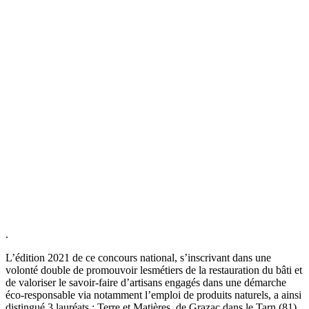
.
L’édition 2021 de ce concours national, s’inscrivant dans une
volonté double de promouvoir lesmétiers de la restauration du bâti et
de valoriser le savoir-faire d’artisans engagés dans une démarche
éco-responsable via notamment l’emploi de produits naturels, a ainsi
distingué 3 lauréats : Terre et Matières, de Grazac dans le Tarn (81),