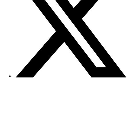
Heidelberg Materials France utilise des cookies 🍪
Nous utilisons des cookies pour personnaliser le contenu et l
publicités, pour fournir des fonctionnalités en lien avec les résea
sociaux et pour analyser le trafic sur notre site. Nous partageo
également, uniquement avec votre consentement, les informatio
relatives à votre utilisation de notre site Internet avec n