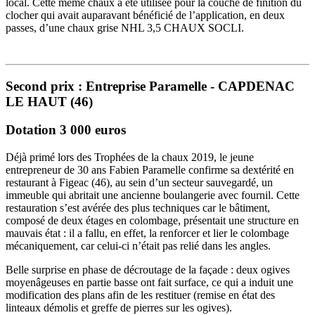
local. Cette même chaux a été utilisée pour la couche de finition du
clocher qui avait auparavant bénéficié de l’application, en deux
passes, d’une chaux grise NHL 3,5 CHAUX SOCLI.
Second prix : Entreprise Paramelle - CAPDENAC
LE HAUT (46)
Dotation 3 000 euros
Déjà primé lors des Trophées de la chaux 2019, le jeune
entrepreneur de 30 ans Fabien Paramelle confirme sa dextérité en
restaurant à Figeac (46), au sein d’un secteur sauvegardé, un
immeuble qui abritait une ancienne boulangerie avec fournil. Cette
restauration s’est avérée des plus techniques car le bâtiment,
composé de deux étages en colombage, présentait une structure en
mauvais état : il a fallu, en effet, la renforcer et lier le colombage
mécaniquement, car celui-ci n’était pas relié dans les angles.
Belle surprise en phase de décroutage de la façade : deux ogives
moyenâgeuses en partie basse ont fait surface, ce qui a induit une
modification des plans afin de les restituer (remise en état des
linteaux démolis et greffe de pierres sur les ogives).